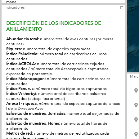
mapa.
Indicadores
DESCRIPCIÓN DE LOS INDICADORES DE
ANILLAMIENTO
Abundancia total:
número total de aves capturas (primeras
capturas)
Riqueza:
número total de especies capturadas
Índice Paludicola:
número total de carricerines cejudos
capturados
Índice ACROLA:
número total de carricerines cejudos
capturados / número total de Acrocephalus capturados
expresado en porcentaje
Marc
Índice Melanopogon:
número total de carricerines reales
capturados
Índice Panurus:
número total de bigotudos capturados
Índice Witherbyi:
número total de escribanos palustres
capturados (subsp. Iberoriental)
Anexo I - riqueza:
número total de especies capturas del anexo
I de la Directiva Aves
Esfuerzo de muestreo. Jornadas:
número total de jornadas de
anillamiento
Esfuerzo de muestreo. Horas:
número total de horas de
anillamiento
Metros de red:
número de metros de red utilizados cada
jornada de anillamiento