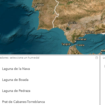
adores: selecciona un humedal
L